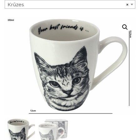
Krūzes
×