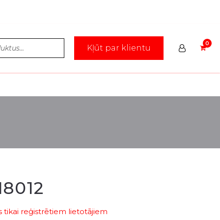
Kļūt par klientu
18012
tikai reģistrētiem lietotājiem