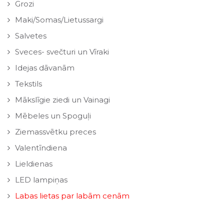
Grozi
Maki/Somas/Lietussargi
Salvetes
Sveces- svečturi un Vīraki
Idejas dāvanām
Tekstils
Mākslīgie ziedi un Vainagi
Mēbeles un Spoguļi
Ziemassvētku preces
Valentīndiena
Lieldienas
LED lampiņas
Labas lietas par labām cenām