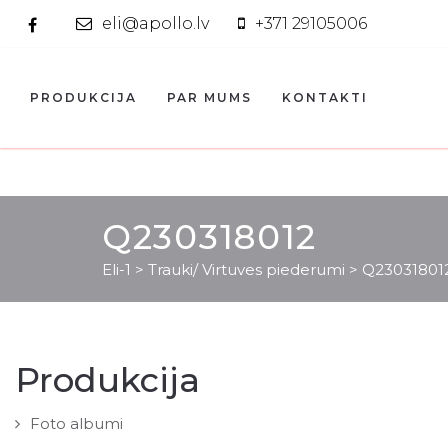
eli@apollo.lv
+371 29105006
PRODUKCIJA
PAR MUMS
KONTAKTI
Q230318012
Eli-1
>
Trauki/ Virtuves piederumi
>
Q23031801
Produkcija
Foto albumi