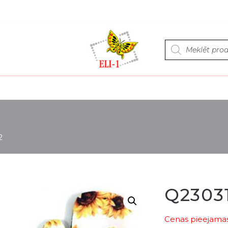
Products
search
2
Q2303
Cenas pieejamas 