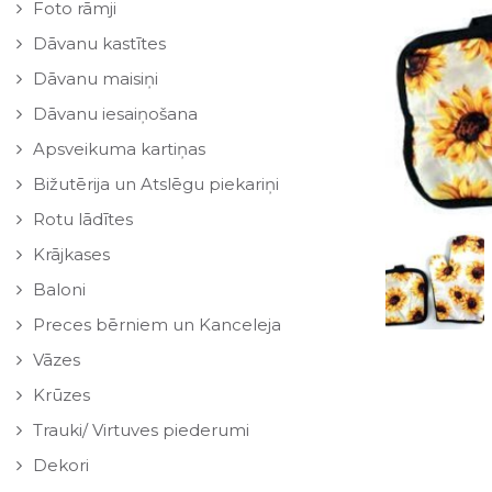
Foto rāmji
Dāvanu kastītes
Dāvanu maisiņi
Dāvanu iesaiņošana
Apsveikuma kartiņas
Bižutērija un Atslēgu piekariņi
Rotu lādītes
Krājkases
Baloni
Preces bērniem un Kanceleja
Vāzes
Krūzes
Trauki/ Virtuves piederumi
Dekori