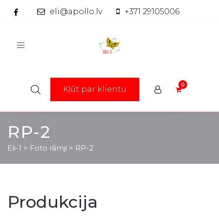
eli@apollo.lv
+371 29105006
Toggle
navigation
Kļūt par klientu
RP-2
Eli-1
>
Foto rāmji
>
RP-2
Produkcija