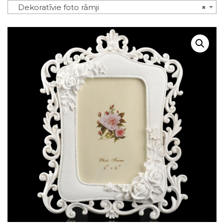
Dekoratīvie foto rāmji
×