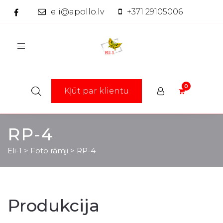
eli@apollo.lv
+371 29105006
Toggle
navigation
Kļūt par klientu
RP-4
Eli-1
>
Foto rāmji
>
RP-4
Produkcija