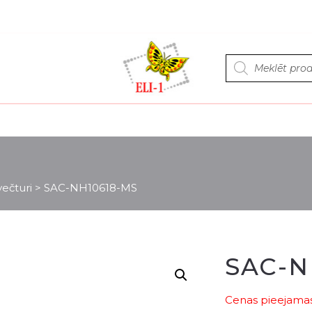
Products
search
ečturi
>
SAC-NH10618-MS
SAC-N
Cenas pieejamas 