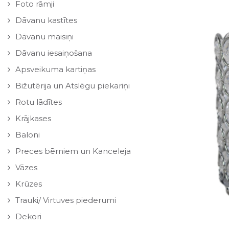
Foto rāmji
Dāvanu kastītes
Dāvanu maisiņi
Dāvanu iesaiņošana
Apsveikuma kartiņas
Bižutērija un Atslēgu piekariņi
Rotu lādītes
Krājkases
Baloni
Preces bērniem un Kanceleja
Vāzes
Krūzes
Trauki/ Virtuves piederumi
Dekori