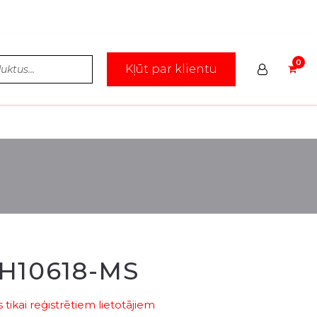
Kļūt par klientu
H10618-MS
tikai reģistrētiem lietotājiem