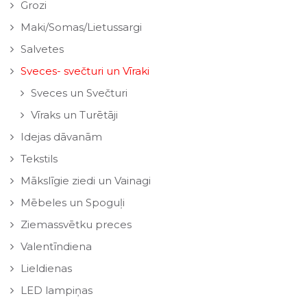
Grozi
Maki/Somas/Lietussargi
Salvetes
Sveces- svečturi un Vīraki
Sveces un Svečturi
Vīraks un Turētāji
Idejas dāvanām
Tekstils
Mākslīgie ziedi un Vainagi
Mēbeles un Spoguļi
Ziemassvētku preces
Valentīndiena
Lieldienas
LED lampiņas