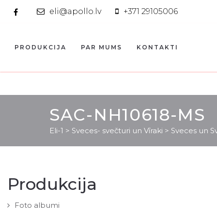
eli@apollo.lv
+371 29105006
PRODUKCIJA
PAR MUMS
KONTAKTI
SAC-NH10618-MS
Eli-1
>
Sveces- svečturi un Vīraki
>
Sveces un Sv
Produkcija
Foto albumi