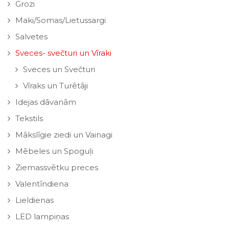
Grozi
Maki/Somas/Lietussargi
Salvetes
Sveces- svečturi un Vīraki
Sveces un Svečturi
Vīraks un Turētāji
Idejas dāvanām
Tekstils
Mākslīgie ziedi un Vainagi
Mēbeles un Spoguļi
Ziemassvētku preces
Valentīndiena
Lieldienas
LED lampiņas