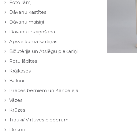
Foto rāmji
Dāvanu kastītes
Dāvanu maisiņi
Dāvanu iesaiņošana
Apsveikuma kartiņas
Bižutērija un Atslēgu piekariņi
Rotu lādītes
Krājkases
Baloni
Preces bērniem un Kanceleja
Vāzes
Krūzes
Trauki/ Virtuves piederumi
Dekori