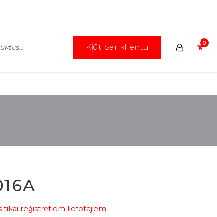
Kļūt par klientu
016A
tikai reģistrētiem lietotājiem