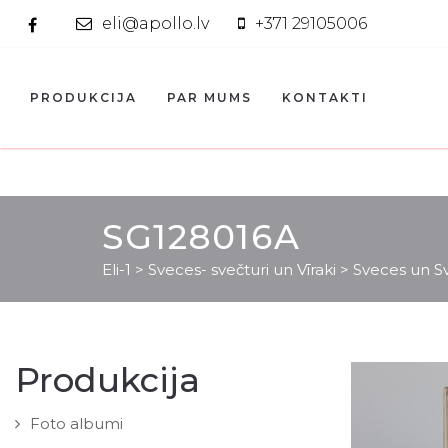
eli@apollo.lv
+371 29105006
PRODUKCIJA
PAR MUMS
KONTAKTI
SG128016A
Eli-1
>
Sveces- svečturi un Vīraki
>
Sveces un Sv
Produkcija
Foto albumi