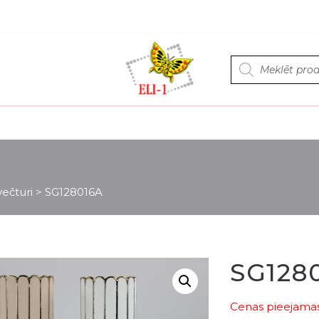
Products
search
ečturi
>
SG128016A
SG128
Cenas pieejamas 