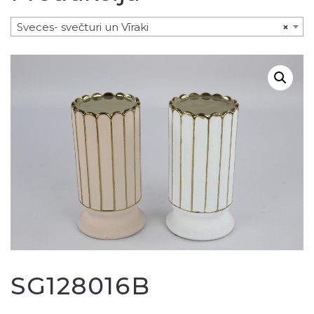
Sveces- svečturi un Vīraki
×
SG128016B