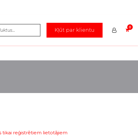
Kļūt par klientu
tikai reģistrētiem lietotājiem