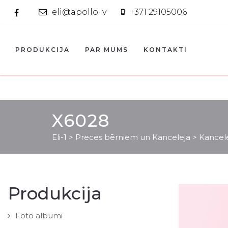
eli@apollo.lv
+371 29105006
PRODUKCIJA
PAR MUMS
KONTAKTI
X6028
Eli-1
>
Preces bērniem un Kanceleja
>
Kancel
Produkcija
Foto albumi