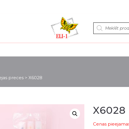
Products
search
ejas preces
>
X6028
X6028
Cenas pieejamas 