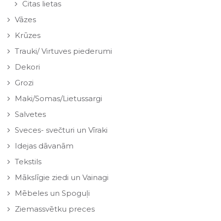
Citas lietas
Vāzes
Krūzes
Trauki/ Virtuves piederumi
Dekori
Grozi
Maki/Somas/Lietussargi
Salvetes
Sveces- svečturi un Vīraki
Idejas dāvanām
Tekstils
Mākslīgie ziedi un Vainagi
Mēbeles un Spoguļi
Ziemassvētku preces