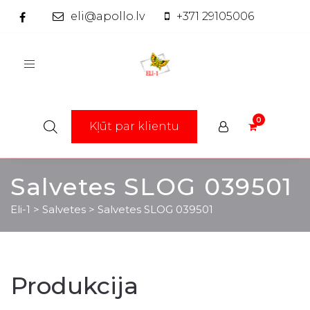
eli@apollo.lv
+371 29105006
Toggle
navigation
Kļūt par klientu
Salvetes SLOG 039501
Eli-1
>
Salvetes
>
Salvetes SLOG 039501
Produkcija