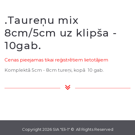
.Taureņu mix
8cm/5cm uz klipša -
10gab.
Cenas pieejamas tikai reģistrētiem lietotājiem
Komplektā 5cm - 8cm tureņi, kopā 10 gab.
Copyright 2026
SIA "Eli-1"
© All Rights Reserved