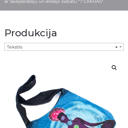
ar rāvējslēdzēju un iekšējo kabatu "7 ČAKRAS"
Produkcija
Tekstils
×