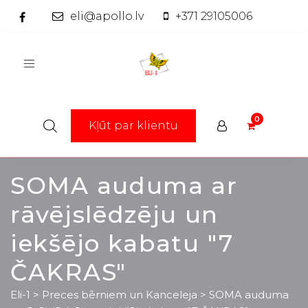
eli@apollo.lv
+371 29105006
Toggle
navigation
Kļūt par klientu
SOMA auduma ar
rāvējslēdzēju un
iekšējo kabatu "7
ČAKRAS"
Eli-1
>
Preces bērniem un Kanceleja
>
SOMA auduma