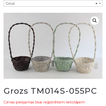
Grozi
×
Grozs TM014S-055PC
Cenas pieejamas tikai reģistrētiem lietotājiem