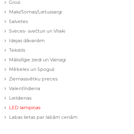
Grozi
Maki/Somas/Lietussargi
Salvetes
Sveces- svečturi un Vīraki
Idejas dāvanām
Tekstils
Mākslīgie ziedi un Vainagi
Mēbeles un Spoguļi
Ziemassvētku preces
Valentīndiena
Lieldienas
LED lampiņas
Labas lietas par labām cenām