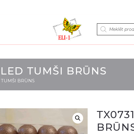
Products
search
10LED TUMŠI BRŪNS
D TUMŠI BRŪNS
TX073
BRŪN