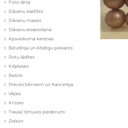
Foto rāmji
Dāvanu kastītes
Dāvanu maisiņi
Dāvanu iesaiņošana
Apsveikuma kartiņas
Bižutērija un Atslēgu piekariņi
Rotu lādītes
Krājkases
Baloni
Preces bērniem un Kanceleja
Vāzes
Krūzes
Trauki/ Virtuves piederumi
Dekori