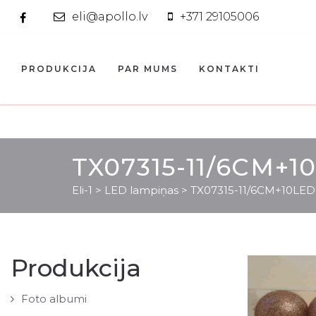
eli@apollo.lv
+371 29105006
PRODUKCIJA
PAR MUMS
KONTAKTI
TX07315-11/6CM+
Eli-1
>
LED lampiņas
>
TX07315-11/6CM+10LE
Produkcija
Foto albumi