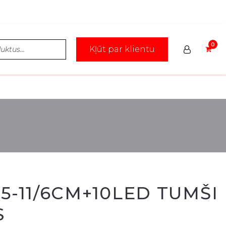
Kļūt par klientu
15-11/6CM+10LED TUMŠI
S