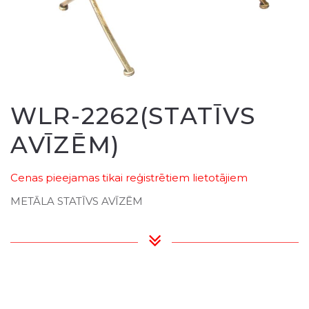
WLR-2262(STATĪVS
AVĪZĒM)
Cenas pieejamas tikai reģistrētiem lietotājiem
METĀLA STATĪVS AVĪZĒM