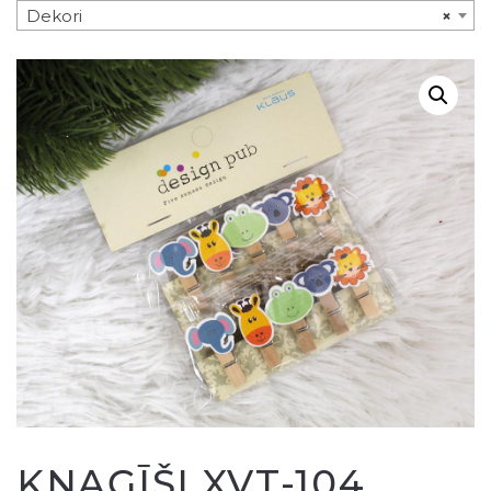
Dekori
×
KNAĢĪŠI XVT-104