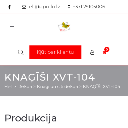
eli@apollo.lv
+371 29105006
Toggle
navigation
Kļūt par klientu
KNAĢĪŠI XVT-104
Eli-1
>
Dekori
>
Knaģi un citi dekori
>
KNAĢĪŠI XVT-104
Produkcija