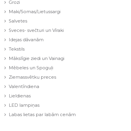
Grozi
Maki/Somas/Lietussargi
Salvetes
Sveces- svečturi un Vīraki
Idejas dāvanām
Tekstils
Mākslīgie ziedi un Vainagi
Mēbeles un Spoguļi
Ziemassvētku preces
Valentīndiena
Lieldienas
LED lampiņas
Labas lietas par labām cenām