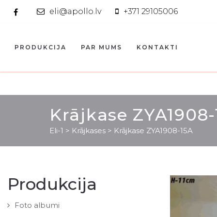
eli@apollo.lv
+371 29105006
PRODUKCIJA
PAR MUMS
KONTAKTI
Krājkase ZYA1908-
Eli-1
>
Krājkases
>
Krājkase ZYA1908-15A
Produkcija
Foto albumi