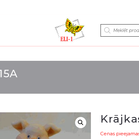
Products
search
15A
Krājka
Cenas pieejamas 