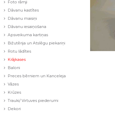
Foto rāmji
Dāvanu kastītes
Dāvanu maisiņi
Dāvanu iesaiņošana
Apsveikuma kartiņas
Bižutērija un Atslēgu piekariņi
Rotu lādītes
Krājkases
Baloni
Preces bērniem un Kanceleja
Vāzes
Krūzes
Trauki/ Virtuves piederumi
Dekori