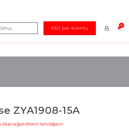
Kļūt par klientu
se ZYA1908-15A
tikai reģistrētiem lietotājiem