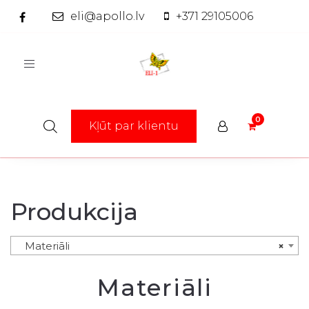
eli@apollo.lv
+371 29105006
Toggle
navigation
Kļūt par klientu
Produkcija
Materiāli
×
Materiāli