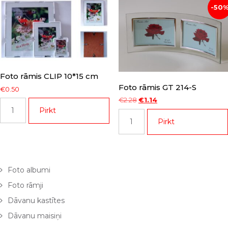
-50
Foto rāmis CLIP 10*15 cm
Foto rāmis GT 214-S
€
0.50
Original
Current
€
2.28
€
1.14
Foto
Pirkt
price
price
Foto
rāmis
was:
is:
Pirkt
rāmis
CLIP
€2.28.
€1.14.
GT
10*15
214-
cm
S
daudzums
Foto albumi
daudzums
Foto rāmji
Dāvanu kastītes
Dāvanu maisiņi