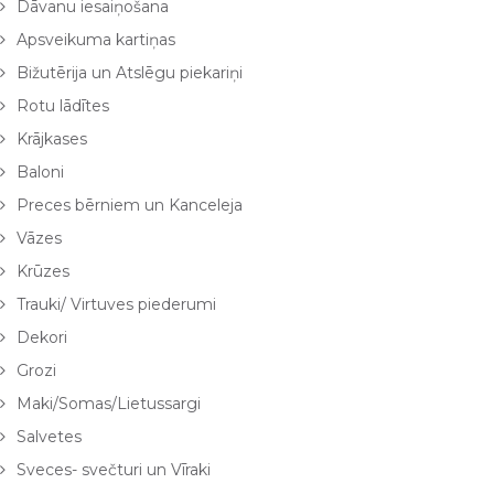
Dāvanu iesaiņošana
Apsveikuma kartiņas
Bižutērija un Atslēgu piekariņi
Rotu lādītes
Krājkases
Baloni
Preces bērniem un Kanceleja
Vāzes
Krūzes
Trauki/ Virtuves piederumi
Dekori
Grozi
Maki/Somas/Lietussargi
Salvetes
Sveces- svečturi un Vīraki