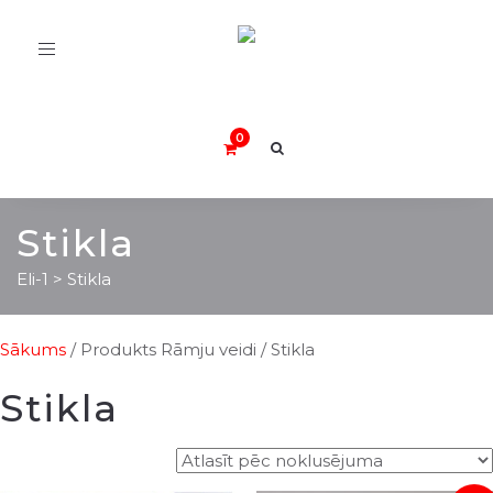
Toggle
navigation
Stikla
Eli-1
>
Stikla
Sākums
/ Produkts Rāmju veidi / Stikla
Stikla