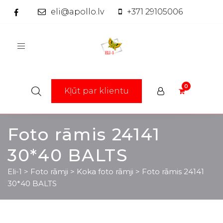
eli@apollo.lv
+371 29105006
Toggle
navigation
Kļūt par klientu
Foto rāmis 24141
30*40 BALTS
Eli-1
>
Foto rāmji
>
Koka foto rāmji
>
Foto rāmis 24141
30*40 BALTS