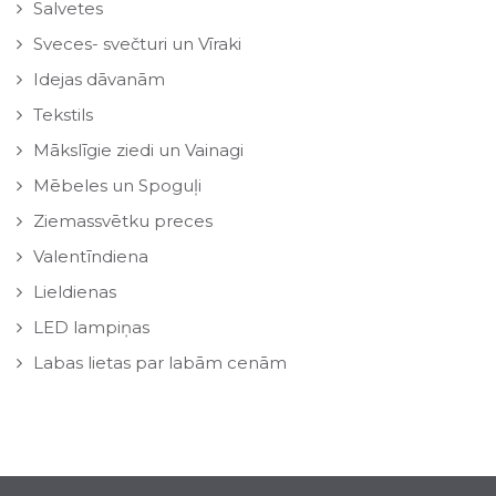
Salvetes
Sveces- svečturi un Vīraki
Idejas dāvanām
Tekstils
Mākslīgie ziedi un Vainagi
Mēbeles un Spoguļi
Ziemassvētku preces
Valentīndiena
Lieldienas
LED lampiņas
Labas lietas par labām cenām