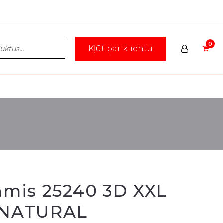
Kļūt par klientu
āmis 25240 3D XXL
 NATURAL