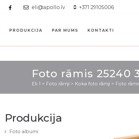
eli@apollo.lv
+371 29105006
PRODUKCIJA
PAR MUMS
KONTAKTI
Foto rāmis 25240
Eli-1
>
Foto rāmji
>
Koka foto rāmji
>
Foto rām
Produkcija
Foto albumi