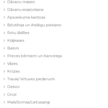
Dāvanu maisiņi
Dāvanu iesaiņošana
Apsveikuma kartiņas
Bižutērija un Atslēgu piekariņi
Rotu lādītes
Krājkases
Baloni
Preces bērniem un Kanceleja
Vāzes
Krūzes
Trauki/ Virtuves piederumi
Dekori
Grozi
Maki/Somas/Lietussargi