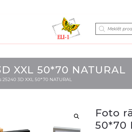
Products
search
 3D XXL 50*70 NATURAL
is 25240 3D XXL 50*70 NATURAL
Foto r
50*70