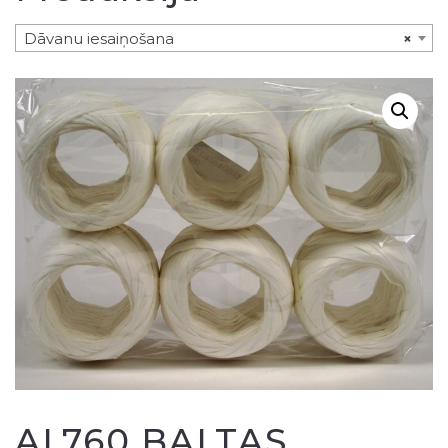
Dāvanu iesaiņošana
×
AL760 BALTAS