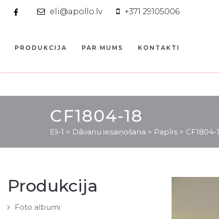
eli@apollo.lv
+371 29105006
PRODUKCIJA
PAR MUMS
KONTAKTI
CF1804-18
Eli-1
>
Dāvanu iesaiņošana
>
Papīrs
>
CF1804-
Produkcija
Foto albumi