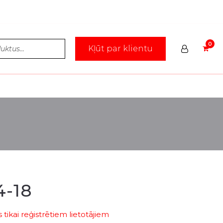
Kļūt par klientu
4-18
tikai reģistrētiem lietotājiem