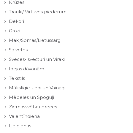
Krūzes
Trauki/ Virtuves piederumi
Dekori
Grozi
Maki/Somas/Lietussargi
Salvetes
Sveces- svečturi un Vīraki
Idejas dāvanām
Tekstils
Mākslīgie ziedi un Vainagi
Mēbeles un Spoguļi
Ziemassvētku preces
Valentīndiena
Lieldienas