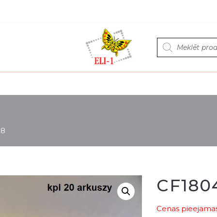
Products
search
18
CF180
Cenas pieejamas 