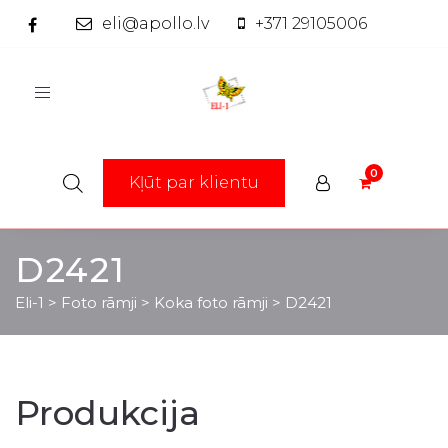
eli@apollo.lv
+371 29105006
Toggle
navigation
Kļūt par klientu
D2421
Eli-1
>
Foto rāmji
>
Koka foto rāmji
>
D2421
Produkcija