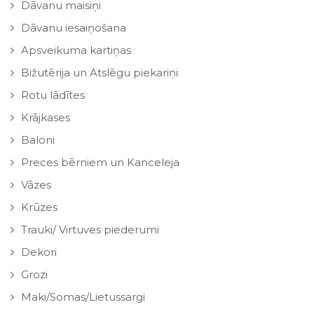
Dāvanu maisiņi
Dāvanu iesaiņošana
Apsveikuma kartiņas
Bižutērija un Atslēgu piekariņi
Rotu lādītes
Krājkases
Baloni
Preces bērniem un Kanceleja
Vāzes
Krūzes
Trauki/ Virtuves piederumi
Dekori
Grozi
Maki/Somas/Lietussargi