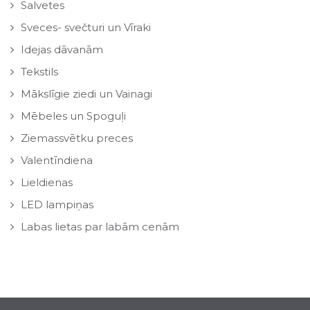
Salvetes
Sveces- svečturi un Vīraki
Idejas dāvanām
Tekstils
Mākslīgie ziedi un Vainagi
Mēbeles un Spoguļi
Ziemassvētku preces
Valentīndiena
Lieldienas
LED lampiņas
Labas lietas par labām cenām