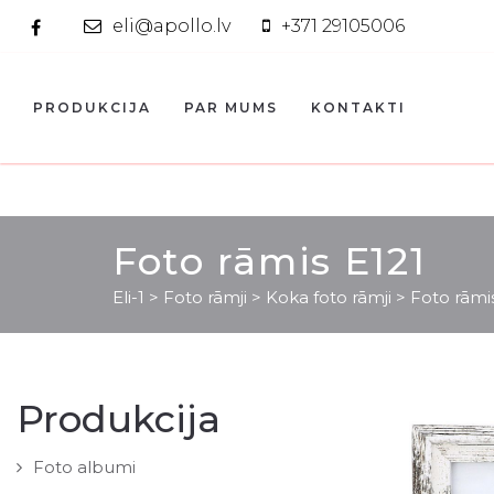
eli@apollo.lv
+371 29105006
PRODUKCIJA
PAR MUMS
KONTAKTI
Foto rāmis E121
Eli-1
>
Foto rāmji
>
Koka foto rāmji
>
Foto rāmi
Produkcija
Foto albumi