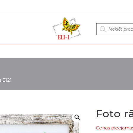
Products
search
s E121
Foto r
Cenas pieejamas 