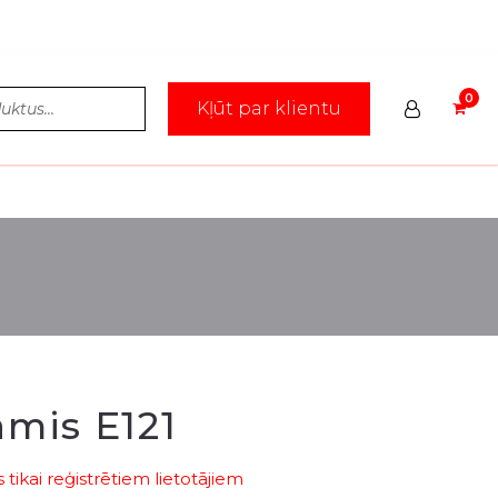
Kļūt par klientu
āmis E121
tikai reģistrētiem lietotājiem