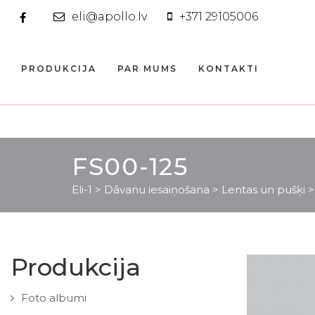
eli@apollo.lv
+371 29105006
PRODUKCIJA
PAR MUMS
KONTAKTI
FS00-125
Eli-1
>
Dāvanu iesaiņošana
>
Lentas un pušķi
Produkcija
Foto albumi