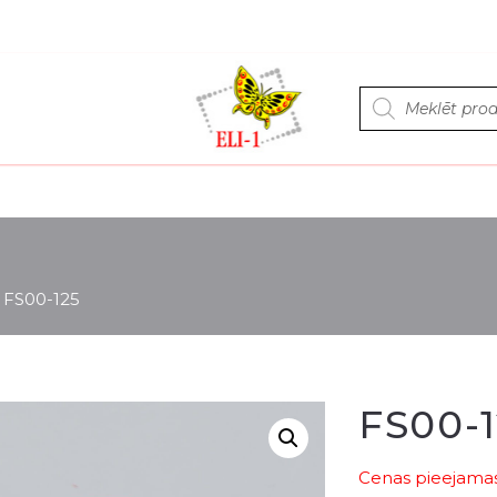
Products
search
>
FS00-125
FS00-1
Cenas pieejamas 