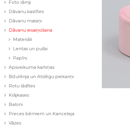
Foto rāmji
Dāvanu kastītes
Dāvanu maisiņi
Dāvanu iesaiņošana
Materiāli
Lentas un pušķi
Papīrs
Apsveikuma kartiņas
Bižutērija un Atslēgu piekariņi
Rotu lādītes
Krājkases
Baloni
Preces bērniem un Kanceleja
Vāzes