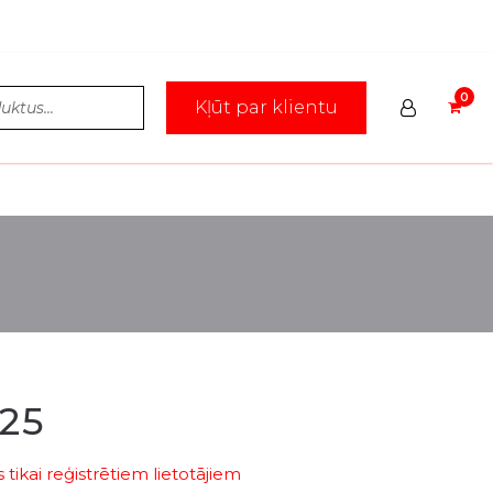
Kļūt par klientu
25
tikai reģistrētiem lietotājiem