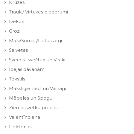
Krūzes
Trauki/ Virtuves piederumi
Dekori
Grozi
Maki/Somas/Lietussargi
Salvetes
Sveces- svečturi un Vīraki
Idejas dāvanām
Tekstils
Mākslīgie ziedi un Vainagi
Mēbeles un Spoguļi
Ziemassvētku preces
Valentīndiena
Lieldienas