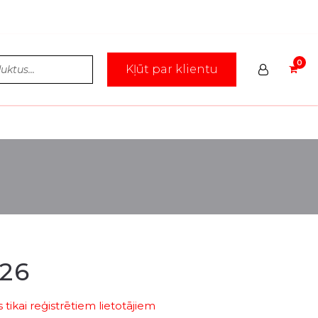
Kļūt par klientu
126
tikai reģistrētiem lietotājiem