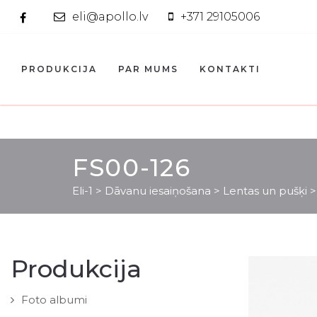
eli@apollo.lv
+371 29105006
PRODUKCIJA
PAR MUMS
KONTAKTI
FS00-126
Eli-1
>
Dāvanu iesaiņošana
>
Lentas un pušķi
Produkcija
Foto albumi