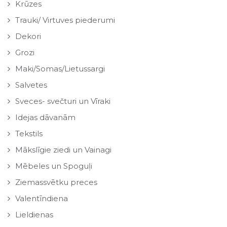
Krūzes
Trauki/ Virtuves piederumi
Dekori
Grozi
Maki/Somas/Lietussargi
Salvetes
Sveces- svečturi un Vīraki
Idejas dāvanām
Tekstils
Mākslīgie ziedi un Vainagi
Mēbeles un Spoguļi
Ziemassvētku preces
Valentīndiena
Lieldienas