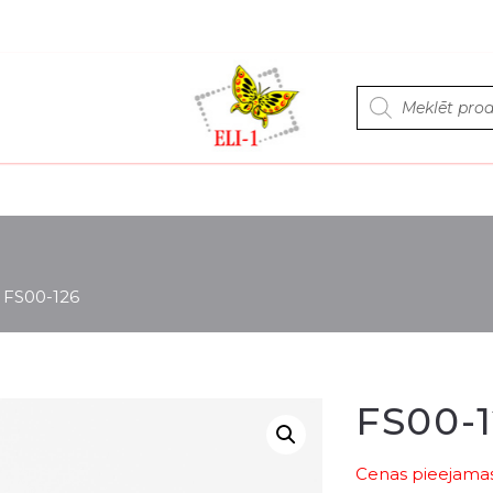
Products
search
>
FS00-126
FS00-
Cenas pieejamas 