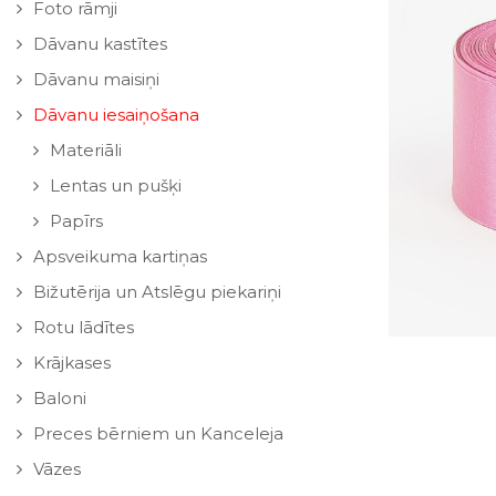
Foto rāmji
Dāvanu kastītes
Dāvanu maisiņi
Dāvanu iesaiņošana
Materiāli
Lentas un pušķi
Papīrs
Apsveikuma kartiņas
Bižutērija un Atslēgu piekariņi
Rotu lādītes
Krājkases
Baloni
Preces bērniem un Kanceleja
Vāzes