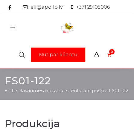
eli@apollo.lv
+371 29105006
Toggle
navigation
Kļūt par klientu
FS01-122
Eli-1
>
Dāvanu iesaiņošana
>
Lentas un pušķi
>
FS01-122
Produkcija