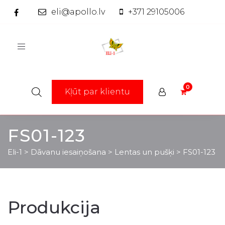
eli@apollo.lv
+371 29105006
Toggle
navigation
Kļūt par klientu
FS01-123
Eli-1
>
Dāvanu iesaiņošana
>
Lentas un pušķi
>
FS01-123
Produkcija