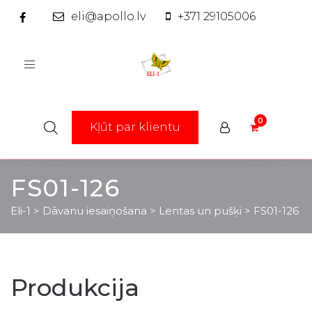
eli@apollo.lv
+371 29105006
Toggle
navigation
Kļūt par klientu
FS01-126
Eli-1
>
Dāvanu iesaiņošana
>
Lentas un pušķi
>
FS01-126
Produkcija