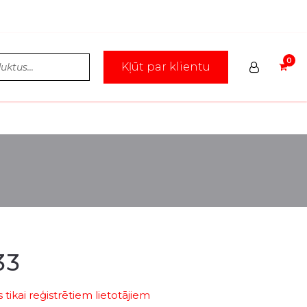
Kļūt par klientu
33
tikai reģistrētiem lietotājiem