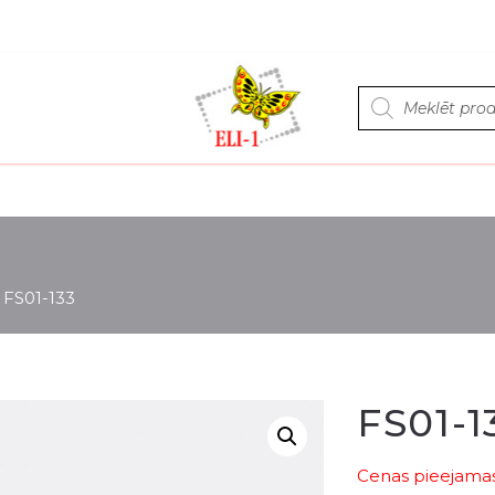
Products
search
>
FS01-133
FS01-1
Cenas pieejamas 