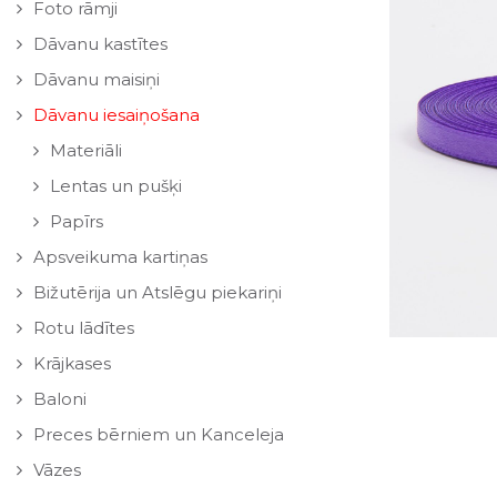
Foto rāmji
Dāvanu kastītes
Dāvanu maisiņi
Dāvanu iesaiņošana
Materiāli
Lentas un pušķi
Papīrs
Apsveikuma kartiņas
Bižutērija un Atslēgu piekariņi
Rotu lādītes
Krājkases
Baloni
Preces bērniem un Kanceleja
Vāzes