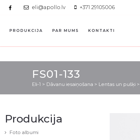
eli@apollo.lv
+371 29105006
PRODUKCIJA
PAR MUMS
KONTAKTI
FS01-133
Eli-1
>
Dāvanu iesaiņošana
>
Lentas un pušķi
Produkcija
Foto albumi