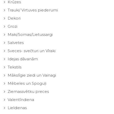
Krūzes
Trauki/ Virtuves piederumi
Dekori
Grozi
Maki/Somas/Lietussargi
Salvetes
Sveces- svečturi un Vīraki
Idejas dāvanām
Tekstils
Mākslīgie ziedi un Vainagi
Mēbeles un Spoguļi
Ziemassvētku preces
Valentīndiena
Lieldienas