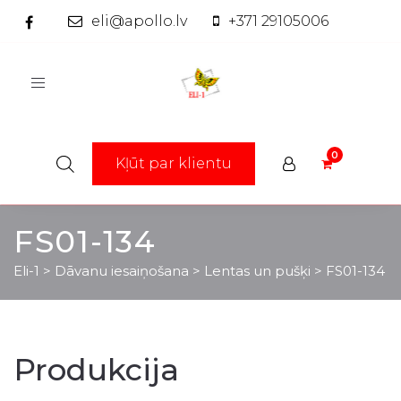
eli@apollo.lv
+371 29105006
Toggle
navigation
Kļūt par klientu
FS01-134
Eli-1
>
Dāvanu iesaiņošana
>
Lentas un pušķi
>
FS01-134
Produkcija