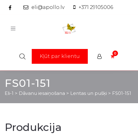
eli@apollo.lv
+371 29105006
Toggle
navigation
Kļūt par klientu
FS01-151
Eli-1
>
Dāvanu iesaiņošana
>
Lentas un pušķi
>
FS01-151
Produkcija