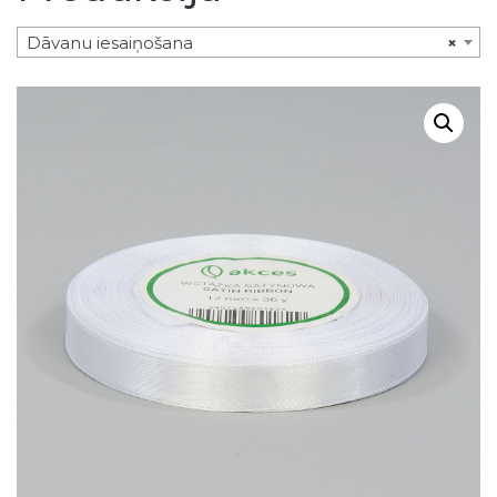
Dāvanu iesaiņošana
×