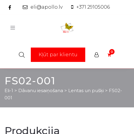
eli@apollo.lv
+371 29105006
Toggle
navigation
Kļūt par klientu
FS02-001
Eli-1
>
Dāvanu iesaiņošana
>
Lentas un pušķi
>
FS02-
001
Produkcija