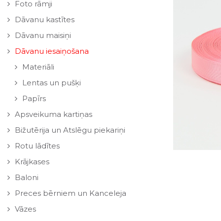
Foto rāmji
Dāvanu kastītes
Dāvanu maisiņi
Dāvanu iesaiņošana
Materiāli
Lentas un pušķi
Papīrs
Apsveikuma kartiņas
Bižutērija un Atslēgu piekariņi
Rotu lādītes
Krājkases
Baloni
Preces bērniem un Kanceleja
Vāzes