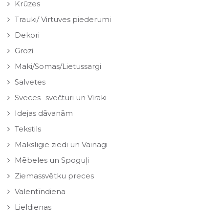
Krūzes
Trauki/ Virtuves piederumi
Dekori
Grozi
Maki/Somas/Lietussargi
Salvetes
Sveces- svečturi un Vīraki
Idejas dāvanām
Tekstils
Mākslīgie ziedi un Vainagi
Mēbeles un Spoguļi
Ziemassvētku preces
Valentīndiena
Lieldienas