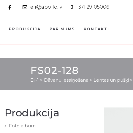
eli@apollo.lv
+371 29105006
PRODUKCIJA
PAR MUMS
KONTAKTI
FS02-128
Eli-1
>
Dāvanu iesaiņošana
>
Lentas un pušķi
Produkcija
Foto albumi