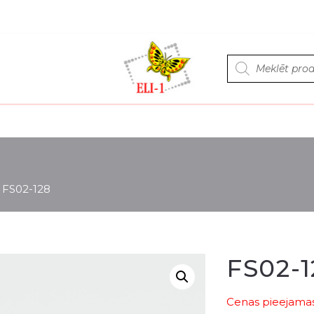
Products
search
>
FS02-128
FS02-1
Cenas pieejamas 