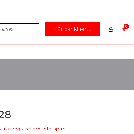
Kļūt par klientu
28
tikai reģistrētiem lietotājiem