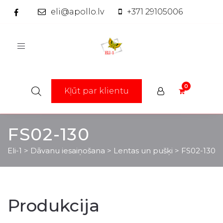
eli@apollo.lv
+371 29105006
Toggle
navigation
Kļūt par klientu
FS02-130
Eli-1
>
Dāvanu iesaiņošana
>
Lentas un pušķi
>
FS02-130
Produkcija