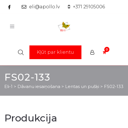
eli@apollo.lv
+371 29105006
Toggle
navigation
Kļūt par klientu
FS02-133
Eli-1
>
Dāvanu iesaiņošana
>
Lentas un pušķi
>
FS02-133
Produkcija