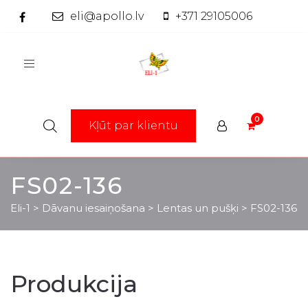
eli@apollo.lv
+371 29105006
Toggle
navigation
Kļūt par klientu
FS02-136
Eli-1
>
Dāvanu iesaiņošana
>
Lentas un pušķi
>
FS02-136
Produkcija