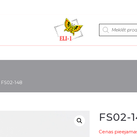
Products
search
>
FS02-148
FS02-
Cenas pieejamas 