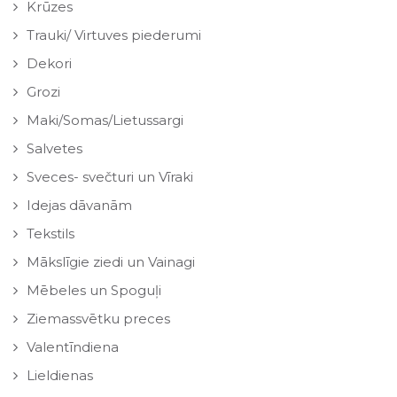
Krūzes
Trauki/ Virtuves piederumi
Dekori
Grozi
Maki/Somas/Lietussargi
Salvetes
Sveces- svečturi un Vīraki
Idejas dāvanām
Tekstils
Mākslīgie ziedi un Vainagi
Mēbeles un Spoguļi
Ziemassvētku preces
Valentīndiena
Lieldienas