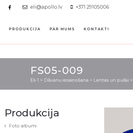
eli@apollo.lv
+371 29105006
PRODUKCIJA
PAR MUMS
KONTAKTI
FS05-009
Eli-1
>
Dāvanu iesaiņošana
>
Lentas un pušķi
Produkcija
Foto albumi