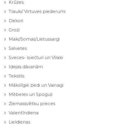
Krūzes
Trauki/ Virtuves piederumi
Dekori
Grozi
Maki/Somas/Lietussargi
Salvetes
Sveces- svečturi un Vīraki
Idejas dāvanām
Tekstils
Mākslīgie ziedi un Vainagi
Mēbeles un Spoguļi
Ziemassvētku preces
Valentīndiena
Lieldienas