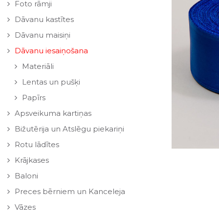
Foto rāmji
Dāvanu kastītes
Dāvanu maisiņi
Dāvanu iesaiņošana
Materiāli
Lentas un pušķi
Papīrs
Apsveikuma kartiņas
Bižutērija un Atslēgu piekariņi
Rotu lādītes
Krājkases
Baloni
Preces bērniem un Kanceleja
Vāzes