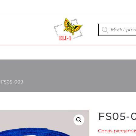
Products
search
>
FS05-009
FS05-
Cenas pieejamas 