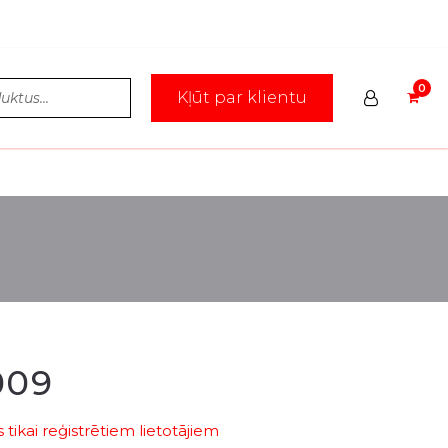
Kļūt par klientu
009
tikai reģistrētiem lietotājiem