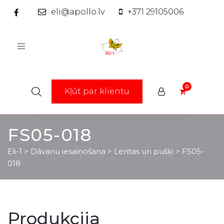
eli@apollo.lv
+371 29105006
Toggle
navigation
Kļūt par klientu
FS05-018
Eli-1
>
Dāvanu iesaiņošana
>
Lentas un pušķi
>
FS05-
018
Produkcija