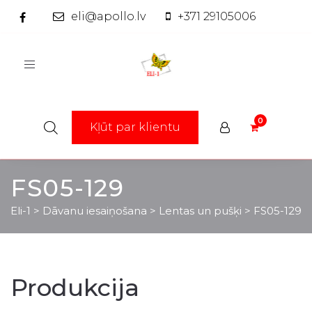
eli@apollo.lv
+371 29105006
Toggle
navigation
Kļūt par klientu
FS05-129
Eli-1
>
Dāvanu iesaiņošana
>
Lentas un pušķi
>
FS05-129
Produkcija