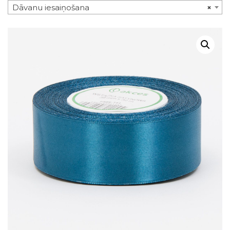
Dāvanu iesaiņošana
×