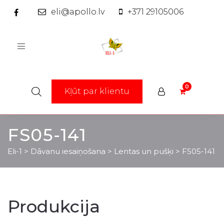
eli@apollo.lv
+371 29105006
Toggle
navigation
Kļūt par klientu
FS05-141
Eli-1
>
Dāvanu iesaiņošana
>
Lentas un pušķi
>
FS05-141
Produkcija