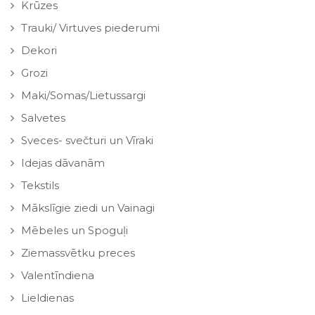
Krūzes
Trauki/ Virtuves piederumi
Dekori
Grozi
Maki/Somas/Lietussargi
Salvetes
Sveces- svečturi un Vīraki
Idejas dāvanām
Tekstils
Mākslīgie ziedi un Vainagi
Mēbeles un Spoguļi
Ziemassvētku preces
Valentīndiena
Lieldienas