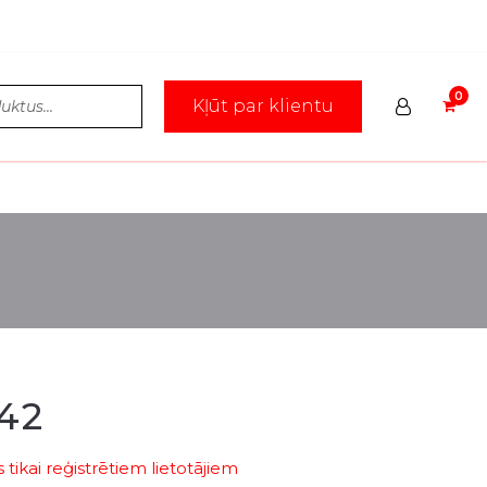
Kļūt par klientu
42
tikai reģistrētiem lietotājiem