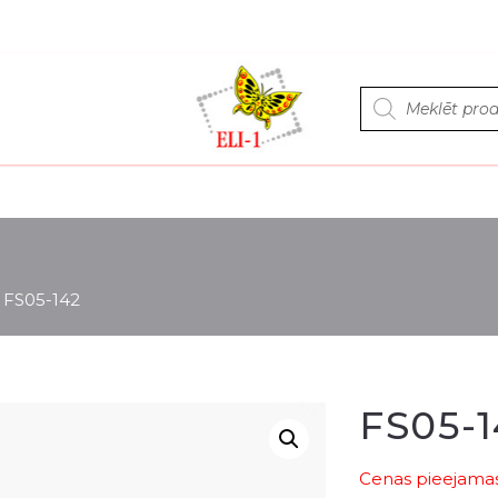
Products
search
>
FS05-142
FS05-1
Cenas pieejamas 