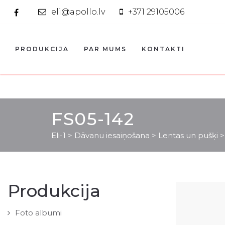
eli@apollo.lv
+371 29105006
PRODUKCIJA
PAR MUMS
KONTAKTI
FS05-142
Eli-1
>
Dāvanu iesaiņošana
>
Lentas un pušķi
Produkcija
Foto albumi