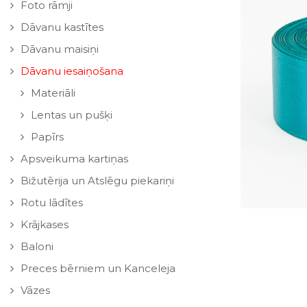
Foto rāmji
Dāvanu kastītes
Dāvanu maisiņi
Dāvanu iesaiņošana
Materiāli
Lentas un pušķi
Papīrs
Apsveikuma kartiņas
Bižutērija un Atslēgu piekariņi
Rotu lādītes
Krājkases
Baloni
Preces bērniem un Kanceleja
Vāzes