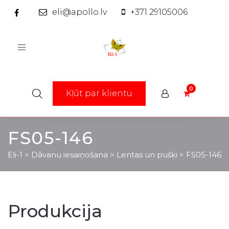
eli@apollo.lv
+371 29105006
Toggle
navigation
Kļūt par klientu
FS05-146
Eli-1
>
Dāvanu iesaiņošana
>
Lentas un pušķi
>
FS05-146
Produkcija