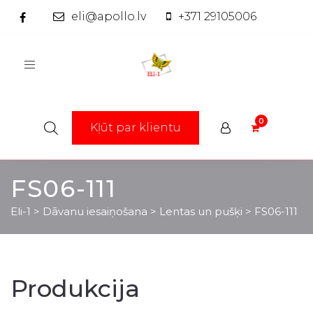
eli@apollo.lv
+371 29105006
Toggle
navigation
Kļūt par klientu
FS06-111
Eli-1
>
Dāvanu iesaiņošana
>
Lentas un pušķi
>
FS06-111
Produkcija