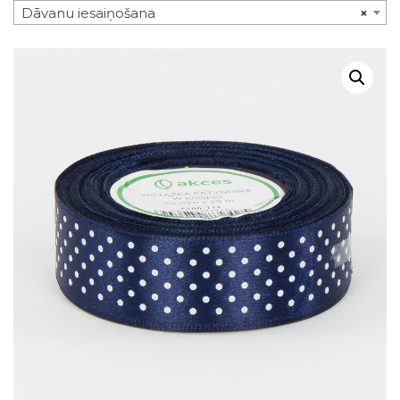
Dāvanu iesaiņošana
×