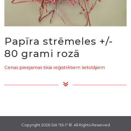
Papīra strēmeles +/-
80 grami rozā
Cenas pieejamas tikai reģistrētiem lietotājiem
Copyright 2026
SIA "Eli-1"
© All Rights Reserved