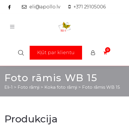
eli@apollo.lv
+371 29105006
Toggle
navigation
Kļūt par klientu
Foto rāmis WB 15
Eli-1
>
Foto rāmji
>
Koka foto rāmji
>
Foto rāmis WB 15
Produkcija