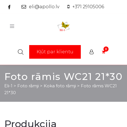
eli@apollo.lv
+371 29105006
Toggle
navigation
Kļūt par klientu
Foto rāmis WC21 21*30
Eli-1
>
Foto rāmji
>
Koka foto rāmji
>
Foto rāmis WC21
21*30
Produkcija