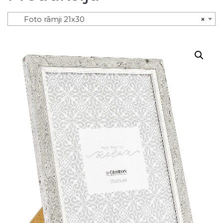
Foto rāmji 21x30
×