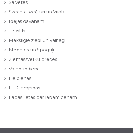
Salvetes
Sveces- svečturi un Vīraki
Idejas dāvanām
Tekstils
Mākslīgie ziedi un Vainagi
Mēbeles un Spoguļi
Ziemassvētku preces
Valentīndiena
Lieldienas
LED lampiņas
Labas lietas par labām cenām