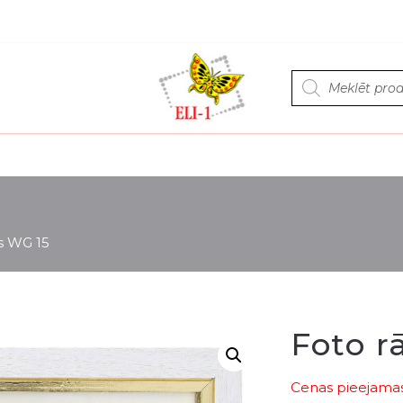
Products
search
s WG 15
Foto r
Cenas pieejamas 