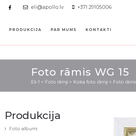
eli@apollo.lv
+371 29105006
PRODUKCIJA
PAR MUMS
KONTAKTI
Foto rāmis WG 15
Eli-1
>
Foto rāmji
>
Koka foto rāmji
>
Foto rāmi
Produkcija
Foto albumi