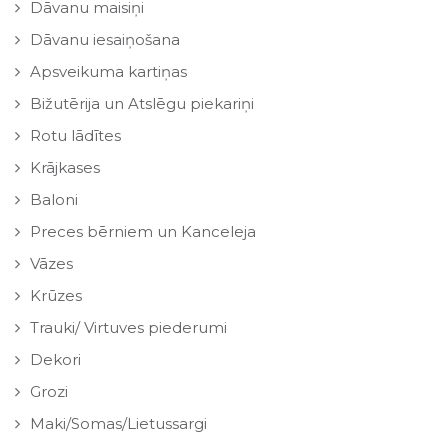
Dāvanu maisiņi
Dāvanu iesaiņošana
Apsveikuma kartiņas
Bižutērija un Atslēgu piekariņi
Rotu lādītes
Krājkases
Baloni
Preces bērniem un Kanceleja
Vāzes
Krūzes
Trauki/ Virtuves piederumi
Dekori
Grozi
Maki/Somas/Lietussargi