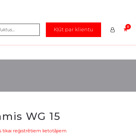
Kļūt par klientu
āmis WG 15
tikai reģistrētiem lietotājiem