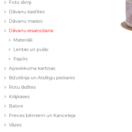
Foto rāmji
Dāvanu kastītes
Dāvanu maisiņi
Dāvanu iesaiņošana
Materiāli
Lentas un pušķi
Papīrs
Apsveikuma kartiņas
Bižutērija un Atslēgu piekariņi
Rotu lādītes
Krājkases
Baloni
Preces bērniem un Kanceleja
Vāzes