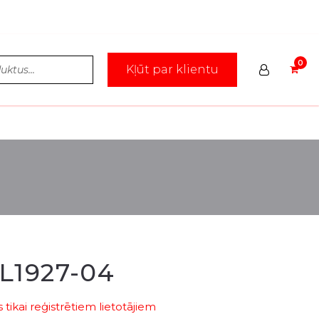
Kļūt par klientu
L1927-04
tikai reģistrētiem lietotājiem