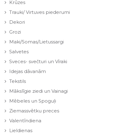
Krūzes
Trauki/ Virtuves piederumi
Dekori
Grozi
Maki/Somas/Lietussargi
Salvetes
Sveces- svečturi un Vīraki
Idejas dāvanām
Tekstils
Mākslīgie ziedi un Vainagi
Mēbeles un Spoguļi
Ziemassvētku preces
Valentīndiena
Lieldienas