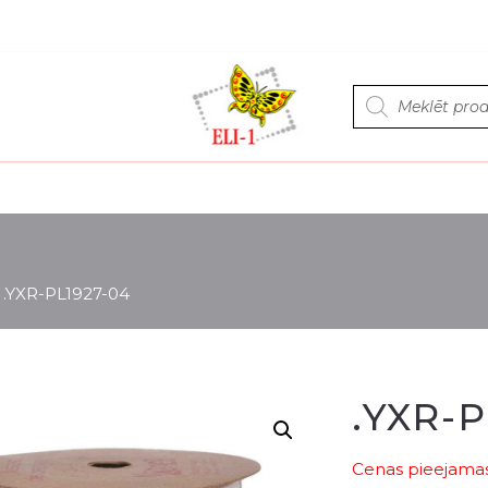
Products
search
>
.YXR-PL1927-04
.YXR-P
Cenas pieejamas 