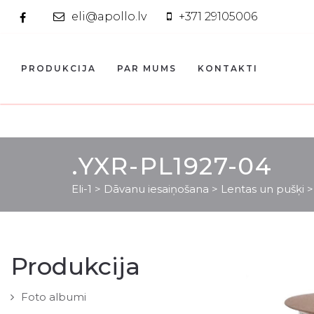
eli@apollo.lv
+371 29105006
PRODUKCIJA
PAR MUMS
KONTAKTI
.YXR-PL1927-04
Eli-1
>
Dāvanu iesaiņošana
>
Lentas un pušķi
Produkcija
Foto albumi